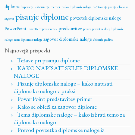
diploma
dispozicija
lektoriranje
mentor
naslov diplomske naloge
načrtovanje pisanja
obleka za
pisanje diplome
povzetek diplomske naloge
zagovor
PowerPoint
predstavitev
PowerPoint predstavitev
prevod povzetka
sklep diplomske
zagovor diplomske naloge
naloge
tema diplomske naloge
zbiranje gradiva
Najnovejši prispevki
Težave pri pisanju diplome
KAKO NAPISATI SKLEP DIPLOMSKE
NALOGE
Pisanje diplomske naloge – kako napisati
diplomsko nalogo v praksi
PowerPoint predstavitev primer
Kako se obleči za zagovor diplome
Tema diplomske naloge – kako izbrati temo za
diplomsko nalogo
Prevod povzetka diplomske naloge iz