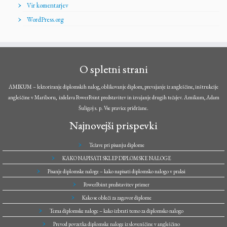
Vir komentarjev
WordPress.org
O spletni strani
AMIKUM – lektoriranje diplomskih nalog, oblikovanje diplom, prevajanje iz angleščine, inštrukcije
angleščine v Mariboru, izdelava PowerPoint predstavitev in izvajanje drugih tečajev. Amikum, Adam
Šuligoj s. p. Vse pravice pridržane.
Najnovejši prispevki
Težave pri pisanju diplome
KAKO NAPISATI SKLEP DIPLOMSKE NALOGE
Pisanje diplomske naloge – kako napisati diplomsko nalogo v praksi
PowerPoint predstavitev primer
Kako se obleči za zagovor diplome
Tema diplomske naloge – kako izbrati temo za diplomsko nalogo
Prevod povzetka diplomske naloge iz slovenščine v angleščino